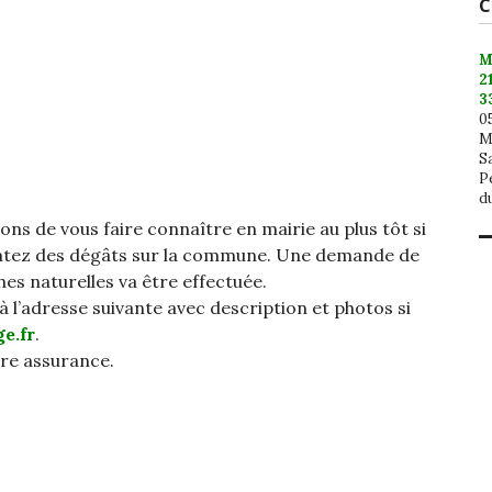
C
M
2
3
0
Ma
S
P
d
ns de vous faire connaître en mairie au plus tôt si
statez des dégâts sur la commune. Une demande de
s naturelles va être effectuée.
 l’adresse suivante avec description et photos si
e.fr
.
tre assurance.