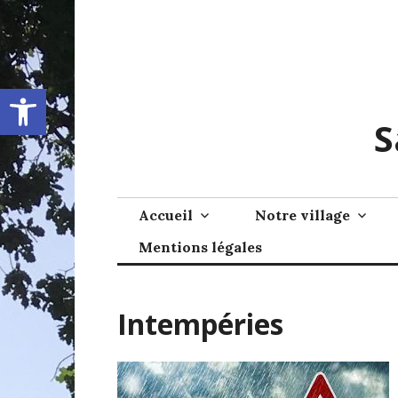
Skip
to
content
Ouvrir la barre d’outils
S
Accueil
Notre village
Mentions légales
Intempéries