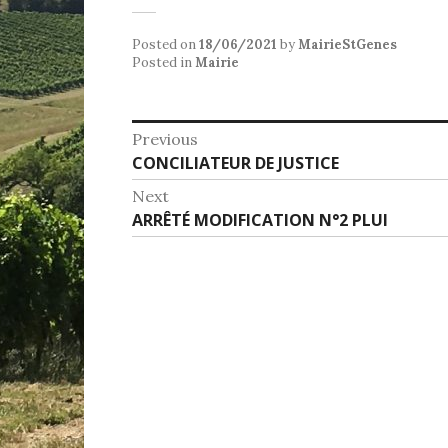
Posted on
18/06/2021
by
MairieStGenes
Posted in
Mairie
Navigation
Previous
Previous
CONCILIATEUR DE JUSTICE
de
post:
Next
l’article
Next
ARRÊTÉ MODIFICATION N°2 PLUI
post: