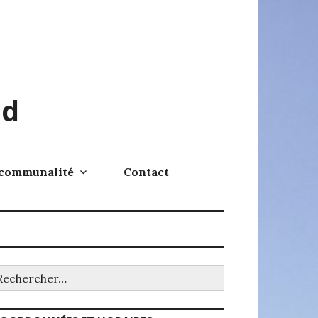
ud
rcommunalité
Contact
chercher :