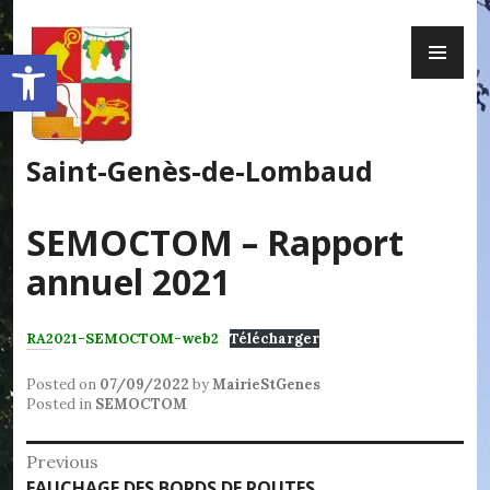
Skip
PR
to
Ouvrir la barre d’outils
ME
content
Saint-Genès-de-Lombaud
SEMOCTOM – Rapport
annuel 2021
RA2021-SEMOCTOM-web2
Télécharger
Posted on
07/09/2022
by
MairieStGenes
Posted in
SEMOCTOM
Navigation
Previous
Previous
FAUCHAGE DES BORDS DE ROUTES