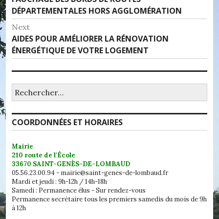
de
post:
DÉPARTEMENTALES HORS AGGLOMÉRATION
l’article
Next
Next
AIDES POUR AMÉLIORER LA RÉNOVATION
post:
ÉNERGÉTIQUE DE VOTRE LOGEMENT
Rechercher :
COORDONNÉES ET HORAIRES
Mairie
210 route de l'École
33670 SAINT-GENÈS-DE-LOMBAUD
05.56.23.00.94 - mairie@saint-genes-de-lombaud.fr
Mardi et jeudi : 9h-12h / 14h-18h
Samedi : Permanence élus - Sur rendez-vous
Permanence secrétaire tous les premiers samedis du mois de 9h
à 12h