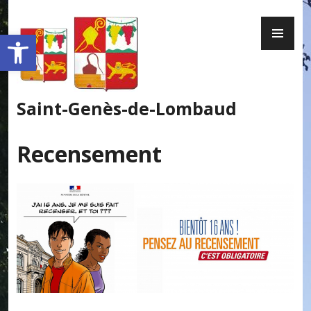
Skip
PR
to
Ouvrir la barre d’outils
ME
content
Saint-Genès-de-Lombaud
Recensement