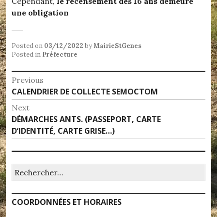
Cependant,
le recensement dès 16 ans demeure
une obligation
Posted on
03/12/2022
by
MairieStGenes
Posted in
Préfecture
Navigation
Previous
Previous
CALENDRIER DE COLLECTE SEMOCTOM
de
post:
Next
l’article
Next
DÉMARCHES ANTS. (PASSEPORT, CARTE
post:
D’IDENTITÉ, CARTE GRISE…)
Rechercher :
COORDONNÉES ET HORAIRES