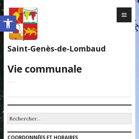
Skip
PR
to
Ouvrir la barre d’outils
ME
content
Saint-Genès-de-Lombaud
Vie communale
Rechercher :
COORDONNÉES ET HORAIRES