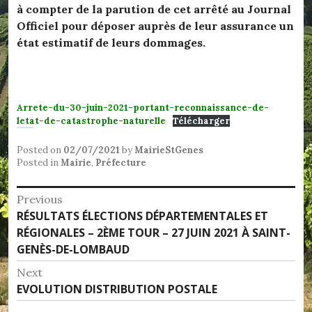
à compter de la parution de cet arrêté au Journal
Officiel pour déposer auprès de leur assurance un
état estimatif de leurs dommages.
Arrete-du-30-juin-2021-portant-reconnaissance-de-
letat-de-catastrophe-naturelle
Télécharger
Posted on
02/07/2021
by
MairieStGenes
Posted in
Mairie
,
Préfecture
Navigation
Previous
Previous
RÉSULTATS ÉLECTIONS DÉPARTEMENTALES ET
de
post:
RÉGIONALES – 2ÈME TOUR – 27 JUIN 2021 À SAINT-
l’article
GENÈS-DE-LOMBAUD
Next
Next
EVOLUTION DISTRIBUTION POSTALE
post: