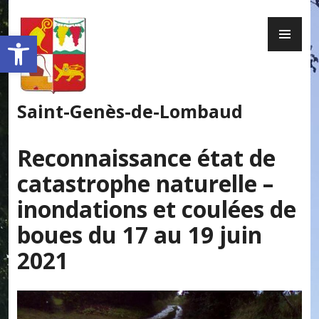
Skip
PR
to
Ouvrir la barre d’outils
ME
content
Saint-Genès-de-Lombaud
Reconnaissance état de
catastrophe naturelle –
inondations et coulées de
boues du 17 au 19 juin
2021