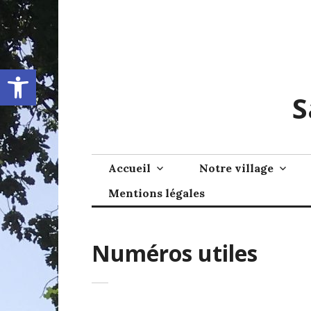
Skip
to
content
Ouvrir la barre d’outils
S
Accueil
Notre village
Mentions légales
Numéros utiles