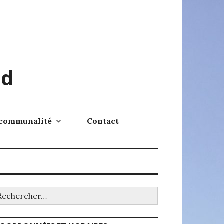
ud
rcommunalité
Contact
chercher :